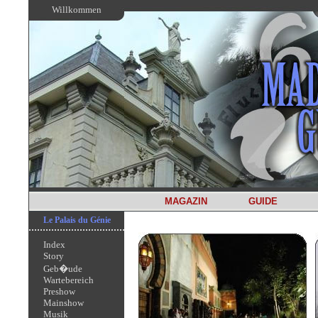
Willkommen
MAGAZIN
GUIDE
Le Palais du Génie
Index
Story
Geb�ude
Wartebereich
Preshow
Mainshow
Musik