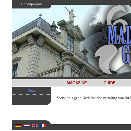
Hoofdpagina
MAGAZINE
GUIDE
News
Sorry, er is geen Nederlandse vertaling van di