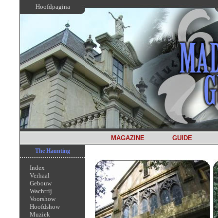
Hoofdpagina
MAGAZINE
GUIDE
The Haunting
Index
Verhaal
Gebouw
Wachtrij
Voorshow
Hoofdshow
Muziek